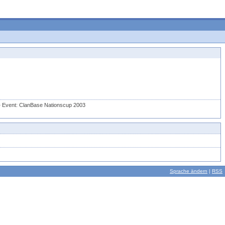
• Event: ClanBase Nationscup 2003
Sprache ändern
|
RSS