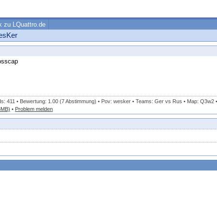
k zu LQuattro.de
esKer
rosscap
ds: 411 • Bewertung: 1.00 (7 Abstimmung) • Pov: wesker • Teams: Ger vs Rus • Map: Q3w2 
8MB)
•
Problem melden