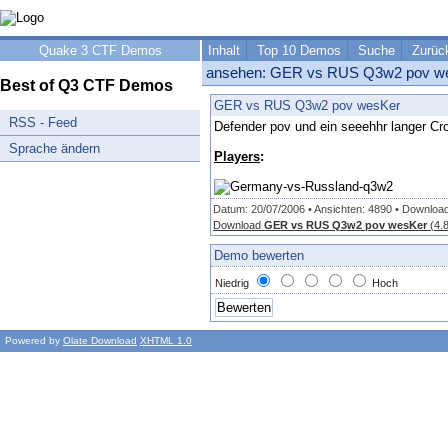
Quake 3 CTF Demos
Inhalt
Top 10 Demos
Suche
Zurüc
ansehen: GER vs RUS Q3w2 pov w
Best of Q3 CTF Demos
GER vs RUS Q3w2 pov wesKer
RSS - Feed
Defender pov und ein seeehhr langer C
Sprache ändern
Players
:
Datum: 20/07/2006 • Ansichten: 4890 • Downloa
Download
GER vs RUS Q3w2 pov wesKer
(4.
Demo bewerten
Niedrig
Hoch
Powered by
Olate Download
XHTML 1.0